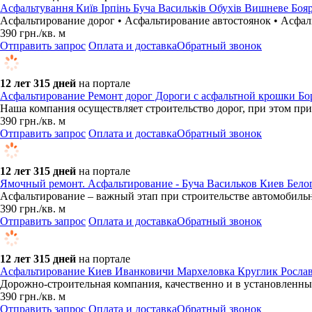
Асфальтування Київ Ірпінь Буча Васильків Обухів Вишневе Боя
Асфальтирование дорог • Асфальтирование автостоянок • Асфал
390
грн.
/кв. м
Отправить запрос
Оплата и доставка
Обратный звонок
12 лет 315 дней
на портале
Асфальтирование Ремонт дорог Дороги с асфальтной крошки Б
Наша компания осуществляет строительство дорог, при этом пр
390
грн.
/кв. м
Отправить запрос
Оплата и доставка
Обратный звонок
12 лет 315 дней
на портале
Ямочный ремонт. Асфальтирование - Буча Васильков Киев Бел
Асфальтирование – важный этап при строительстве автомобильн
390
грн.
/кв. м
Отправить запрос
Оплата и доставка
Обратный звонок
12 лет 315 дней
на портале
Асфальтирование Киев Иванковичи Мархеловка Круглик Росла
Дорожно-строительная компания, качественно и в установленны
390
грн.
/кв. м
Отправить запрос
Оплата и доставка
Обратный звонок