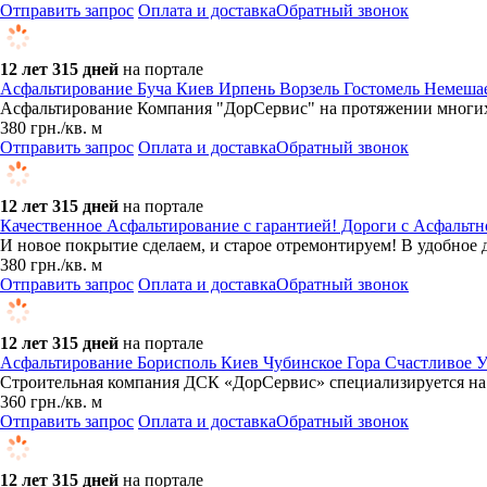
Отправить запрос
Оплата и доставка
Обратный звонок
12 лет 315 дней
на портале
Асфальтирование Буча Киев Ирпень Ворзель Гостомель Немеш
​Асфальтирование Компания "ДорСервис" на протяжении многих 
380
грн.
/кв. м
Отправить запрос
Оплата и доставка
Обратный звонок
12 лет 315 дней
на портале
Качественное Асфальтирование с гарантией! Дороги с Асфальт
И новое покрытие сделаем, и старое отремонтируем! В удобное 
380
грн.
/кв. м
Отправить запрос
Оплата и доставка
Обратный звонок
12 лет 315 дней
на портале
Асфальтирование Борисполь Киев Чубинское Гора Счастливое У
Строительная компания ДСК «ДорСервис» специализируется на 
360
грн.
/кв. м
Отправить запрос
Оплата и доставка
Обратный звонок
12 лет 315 дней
на портале