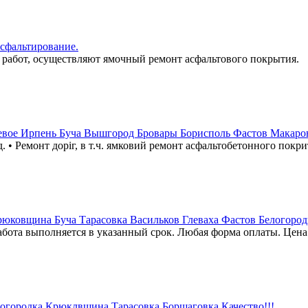
сфальтирование.
работ, осуществляют ямочный ремонт асфальтового покрытия.
евое Ирпень Буча Вышгород Бровары Борисполь Фастов Макаро
.д. • Ремонт доріг, в т.ч. ямковий ремонт асфальтобетонного покри
ковщина Буча Тарасовка Васильков Глеваха Фастов Белогород
абота выполняется в указанный срок. Любая форма оплаты. Цена
огородка Крюклвщина Тарасовка Борщаговка Качество!!!