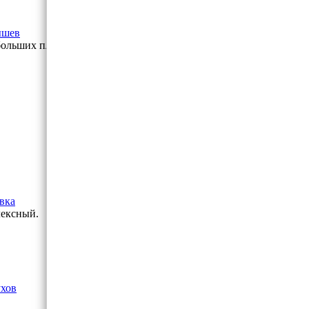
ышев
 больших площадей
вка
лексный.
ухов