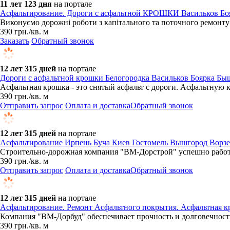
11 лет 123 дня
на портале
Асфальтирование. Дороги с асфальтной КРОШКИ Васильков Бо
Виконуємо дорожні роботи з капітального та поточного ремонту 
390
грн.
/кв. м
Заказать
Обратный звонок
12 лет 315 дней
на портале
Дороги с асфальтной крошки Белогородка Васильков Боярка Бы
Асфальтная крошка - это снятый асфальт с дороги. Асфальтную 
390
грн.
/кв. м
Отправить запрос
Оплата и доставка
Обратный звонок
12 лет 315 дней
на портале
Асфальтирование Ирпень Буча Киев Гостомель Вышгород Ворзе
Строительно-дорожная компания "ВМ-Дорстрой" успешно работае
390
грн.
/кв. м
Отправить запрос
Оплата и доставка
Обратный звонок
12 лет 315 дней
на портале
Асфальтирование. Ремонт Асфальтного покрытия. Асфальтная к
Компания "ВМ-Дорбуд" обеспечивает прочность и долговечность
390
грн.
/кв. м