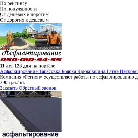
По рейтингу
По популярности
От дешевых к дорогим
От дорогих к дешевым
11 лет 123 дня
на портале
Асфальтирование Тарасовка Боярка Крюковщина Гатне Петровс
Компания «Регион» осуществляет работы по асфальтированию д
390
грн.
/шт.
Заказать
Обратный звонок