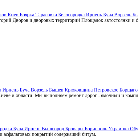
ов Киев Боярка Тарасовка Белогородка Ирпень Буча Ворзель Б
иторий Дворов и дворовых территорий Площадок автостоянки и
ка Ирпень Буча Ворзель Бышев Крюковщина Петровское Борщаго
Киеве и области. Мы выполняем ремонт дорог - ямочный и комп
городка Буча Ирпень Вышгород Бровары Борисполь Украинка Об
ки асфальтовых покрытий содержащий битум.