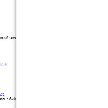
лавной специализацией компании
щина
Бор
рог • Асфальтирование автостояно