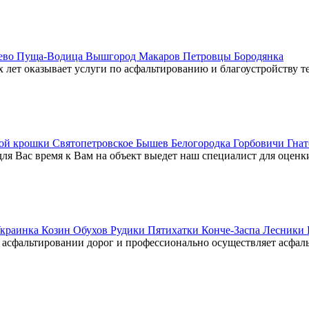
аево Пуща-Водица Вышгород Макаров Петровцы Бородянка
лет оказывает услуги по асфальтированию и благоустройству т
ной крошки Святопетровское Бышев Белогородка Горбовичи Гна
для Вас время к Вам на объект выедет наш специалист для оценк
краинка Козин Обухов Рудики Пятихатки Конче-Заспа Лесники 
асфальтировании дорог и профессионально осуществляет асфал