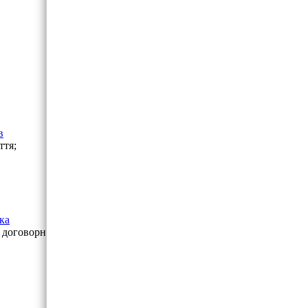
в
ття;
ка
 договорная.