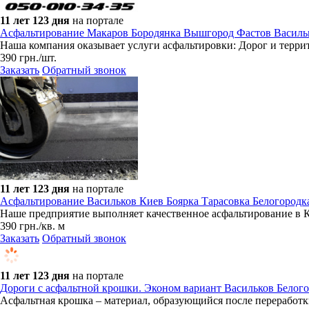
11 лет 123 дня
на портале
Асфальтирование Макаров Бородянка Вышгород Фастов Васильк
Наша компания оказывает услуги асфальтировки: Дорог и терр
390
грн.
/шт.
Заказать
Обратный звонок
11 лет 123 дня
на портале
Асфальтирование Васильков Киев Боярка Тарасовка Белогород
Наше предприятие выполняет качественное асфальтирование в 
390
грн.
/кв. м
Заказать
Обратный звонок
11 лет 123 дня
на портале
Дороги с асфальтной крошки. Эконом вариант Васильков Бело
Асфальтная крошка – материал, образующийся после переработ