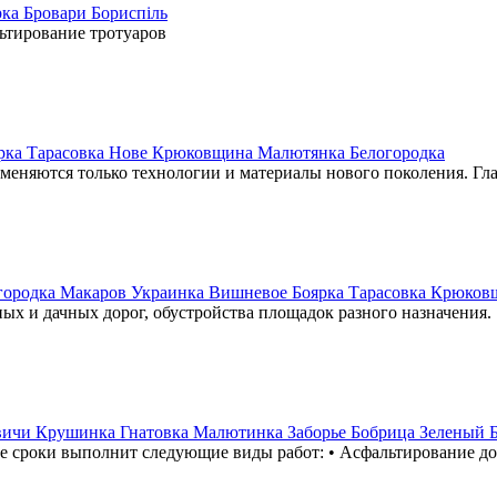
рка Бровари Бориспіль
ьтирование тротуаров
орка Тарасовка Нове Крюковщина Малютянка Белогородка
именяются только технологии и материалы нового поколения. Г
огородка Макаров Украинка Вишневое Боярка Тарасовка Крюков
ых и дачных дорог, обустройства площадок разного назначения.
вичи Крушинка Гнатовка Малютинка Заборье Бобрица Зеленый 
е сроки выполнит следующие виды работ: • Асфальтирование до