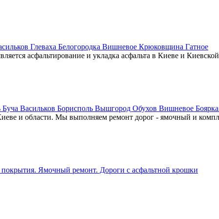
асильков Глеваха Белогородка Вишневое Крюковщина Гатное
яется асфальтирование и укладка асфальта в Киеве и Киевской
Буча Васильков Борисполь Вышгород Обухов Вишневое Боярка
Киеве и области. Мы выполняем ремонт дорог - ямочный и комп
 покрытия. Ямочный ремонт. Дороги с асфальтной крошки