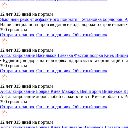
12 лет 315 дней
на портале
Ямочный ремонт асфальтного покрытия. Установка бордюров. А
Наши специалисты производят все виды дорожно-строительных 
390
грн.
/кв. м
Отправить запрос
Оплата и доставка
Обратный звонок
12 лет 315 дней
на портале
Асфальтирование Васильков Глеваха Фастов Боярка Киев Вишн
• Будівництво доріг на територіях підприємств та організацій і т
390
грн.
/кв. м
Отправить запрос
Оплата и доставка
Обратный звонок
12 лет 315 дней
на портале
Асфальтирование Боярка Киев Макаров Вышгород Вишневое Крю
Асфальтирование дорог любой сложности в г. Киев и области. Р
390
грн.
/кв. м
Отправить запрос
Оплата и доставка
Обратный звонок
12 лет 315 дней
на портале
Асфальтирование Боярка Киев Вишневое Васильков Глеваха Бел