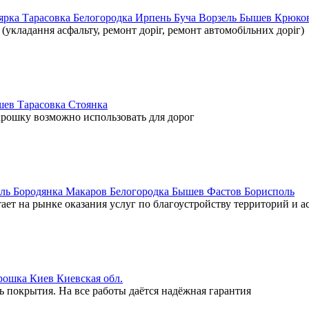
ярка Тарасовка Белогородка Ирпень Буча Ворзель Бышев Крюк
(укладання асфальту, ремонт доріг, ремонт автомобільних доріг)
шев Тарасовка Стоянка
крошку возможно использовать для дорог
ль Бородянка Макаров Белогородка Бышев Фастов Борисполь
т на рынке оказания услуг по благоустройству территорий и а
рошка Киев Киевская обл.
 покрытия. На все работы даётся надёжная гарантия