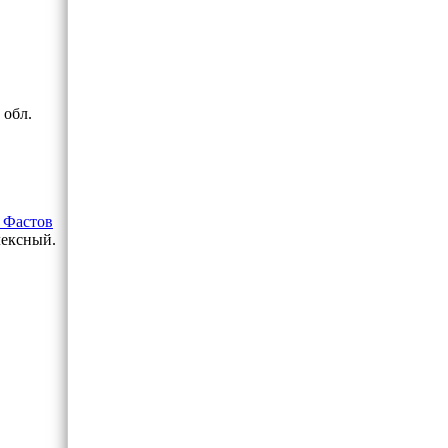
 обл.
 Фастов
лексный.