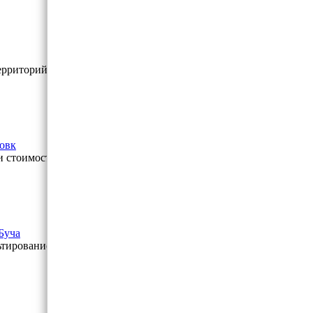
ерриторий.
товк
и стоимости работ.
Буча
ьтирование