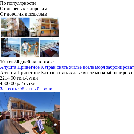
По популярности
От дешевых к дорогим
От дорогих к дешевым
10 лет 80 дней
на портале
Алушта Приветное Катран снять жилье возле моря забронироват
Алушта Приветное Катран снять жилье возле моря забронироват
2214.90
грн.
/сутки
4500.00 р. / сутки
Заказать
Обратный звонок