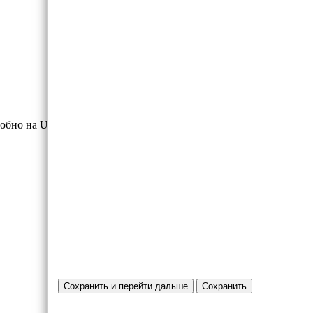
обно на UA Market.
Сохранить и перейти дальше
Сохранить