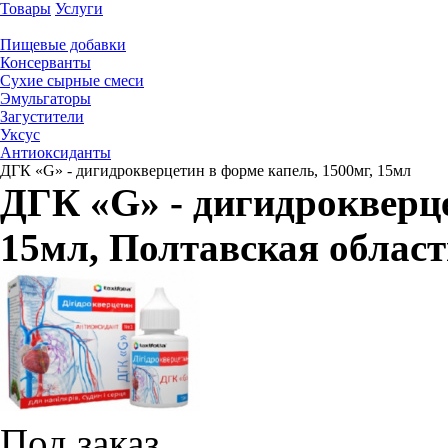
Товары
Услуги
Пищевые добавки
Консерванты
Сухие сырные смеси
Эмульгаторы
Загустители
Уксус
Антиоксиданты
ДГК «G» - дигидрокверцетин в форме капель, 1500мг, 15мл
ДГК «G» - дигидрокверце
15мл
, Полтавская облас
Под заказ