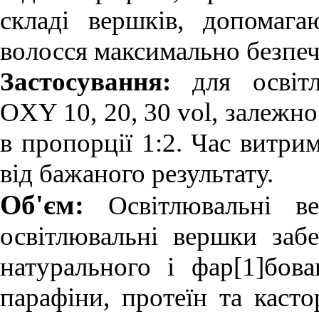
складі вершків, допомага
волосся максимально безпе
Застосування:
для освітл
OXY 10, 20, 30 vol, залежно
в пропорції 1:2. Час витри
від бажаного результату.
Об'єм:
Освітлювальні в
освітлювальні вершки забе
натурального і фар[1]бова
парафіни, протеїн та касто