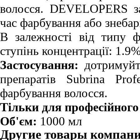
волосся. DEVELOPERS за
час фарбування або знебар
В залежності від типу 
ступінь концентрації: 1.9
Застосування:
дотримуйте
препаратів Subrina Prof
фарбування волосся.
Тільки для професійного
Об'єм:
1000 мл
Другие товары компан