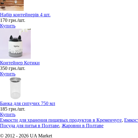
Набір контейнерів 4 шт.
170 грн./шт.
Купить
Контейнер Котики
350 грн./шт.
Купить
Банка для сипучих 750 мл
185 грн./шт.
Купить
Емкости для хранения пищевых продуктов в Кременчуге
,
Емкос
Посуда для питья в Полтаве
,
Жаровни в Полтаве
© 2012 - 2026 UA Market