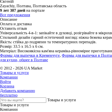
Євгеній
Zayachiy
,
Полтава, Полтавська область
9 лет 307 дней
на портале
Все предложения
Описание
Оплата и доставка
Оставить отзыв
Універсальність 4-в-1: запікайте в духовці, розігрівайте в мікрох
Стильний дизайн гарний естетичний вигляд: ніжна бежева керам
Якість: стійка до подряпин та температурних перепадів.
Розмір: 33.5 х 16.5 х 6 см.
Матеріал: Високоякісна кам'яна кераміка-рівномірне приготуван
Формы для выпечки в Кременчуге
,
Формы для выпечки в Полта
для кухни, общее в Полтаве
© 2012 - 2026 UA Market
Товары и услуги
Компании
Войти
Корзина
Добавить компанию
бесплатно
Товары и услуги
Товары и услуги
Компании