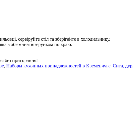
вильовці, сервіруйте стіл та зберігайте в холодильнику.
іка з об'ємним візерунком по краю.
ня без пригорання!
ве
,
Наборы кухонных принадлежностей в Кременчуге
,
Сита, ду