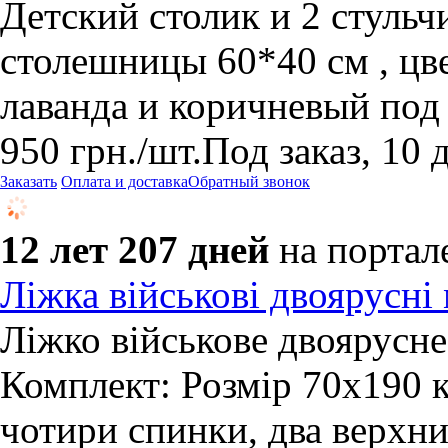
Детский столик и 2 стульч
cтолешницы 60*40 см , цве
лаванда и коричневый под 
950
грн.
/шт.
Под заказ, 10 
Заказать
Оплата и доставка
Обратный звонок
12 лет 207 дней
на портал
Ліжка військові двоярусні 
Ліжко військове двоярусн
Комплект: Розмір 70х190 к
чотири спинки, два верхни