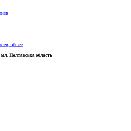
риев
риев, общее
0 мл
, Полтавська область