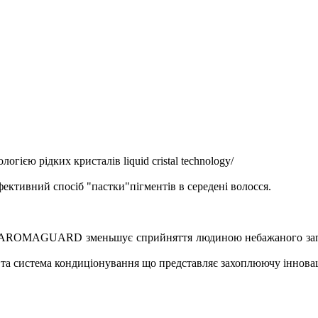
ю рідких кристалів liquid cristal technology/
 ефективний спосіб "пастки"пігментів в середені волосся.
AROMAGUARD зменьшує сприйняття людиною небажаного запаху
а система кондиціонування що представляє захоплюючу іннова