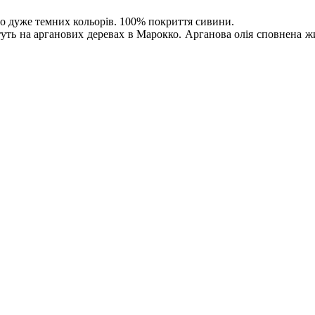
до дуже темних кольорів. 100% покриття сивини.
туть на арганових деревах в Марокко. Арганова олія сповнена жи