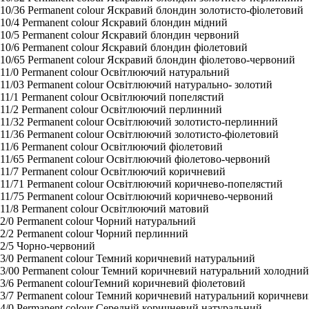
10/36 Permanent colour Яскравий блондин золотисто-фіолетовий
10/4 Permanent colour Яскравий блондин мідний
10/5 Permanent colour Яскравий блондин червоний
10/6 Permanent colour Яскравий блондин фіолетовий
10/65 Permanent colour Яскравий блондин фіолетово-червоний
11/0 Permanent colour Освітлюючий натуральний
11/03 Permanent colour Освітлюючий натурально- золотий
11/1 Permanent colour Освітлюючий попелястий
11/2 Permanent colour Освітлюючий перлинний
11/32 Permanent colour Освітлюючий золотисто-перлинний
11/36 Permanent colour Освітлюючий золотисто-фіолетовий
11/6 Permanent colour Освітлюючий фіолетовий
11/65 Permanent colour Освітлюючий фіолетово-червоний
11/7 Permanent colour Освітлюючий коричневий
11/71 Permanent colour Освітлюючий коричнево-попелястий
11/75 Permanent colour Освітлюючий коричнево-червоний
11/8 Permanent colour Освітлюючий матовий
2/0 Permanent colour Чорний натуральний
2/2 Permanent colour Чорний перлинний
2/5 Чорно-червоний
3/0 Permanent colour Темний коричневий натуральний
3/00 Permanent colour Темний коричневий натуральний холодний
3/6 Permanent colourТемний коричневий фіолетовий
3/7 Permanent colour Темний коричневий натуральний коричнев
4/0 Permanent colour Середній коричневий натуральний