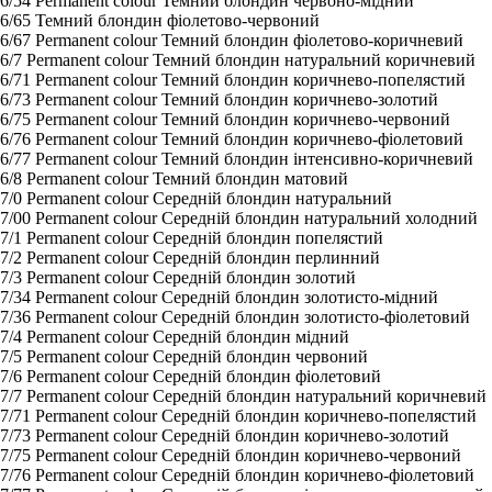
6/54 Permanent colour Темний блондин червоно-мідний
6/65 Темний блондин фіолетово-червоний
6/67 Permanent colour Темний блондин фіолетово-коричневий
6/7 Permanent colour Темний блондин натуральний коричневий
6/71 Permanent colour Темний блондин коричнево-попелястий
6/73 Permanent colour Темний блондин коричнево-золотий
6/75 Permanent colour Темний блондин коричнево-червоний
6/76 Permanent colour Темний блондин коричнево-фіолетовий
6/77 Permanent colour Темний блондин інтенсивно-коричневий
6/8 Permanent colour Темний блондин матовий
7/0 Permanent colour Середній блондин натуральний
7/00 Permanent colour Середній блондин натуральний холодний
7/1 Permanent colour Середній блондин попелястий
7/2 Permanent colour Середній блондин перлинний
7/3 Permanent colour Середній блондин золотий
7/34 Permanent colour Середній блондин золотисто-мідний
7/36 Permanent colour Середній блондин золотисто-фіолетовий
7/4 Permanent colour Середній блондин мідний
7/5 Permanent colour Середній блондин червоний
7/6 Permanent colour Середній блондин фіолетовий
7/7 Permanent colour Середній блондин натуральний коричневий
7/71 Permanent colour Середній блондин коричнево-попелястий
7/73 Permanent colour Середній блондин коричнево-золотий
7/75 Permanent colour Середній блондин коричнево-червоний
7/76 Permanent colour Середній блондин коричнево-фіолетовий