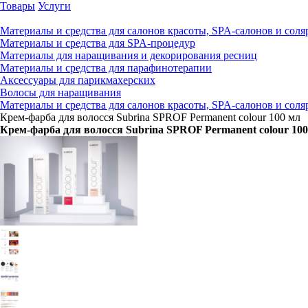
Товары
Услуги
Материалы и средства для салонов красоты, SPA-салонов и соля
Материалы и средства для SPA-процедур
Материалы для наращивания и декорирования ресниц
Материалы и средства для парафинотерапии
Аксессуары для парикмахерских
Волосы для наращивания
Материалы и средства для салонов красоты, SPA-салонов и соля
Крем-фарба для волосся Subrina SPROF Рermanent colour 100 мл
Крем-фарба для волосся Subrina SPROF Рermanent colour 10