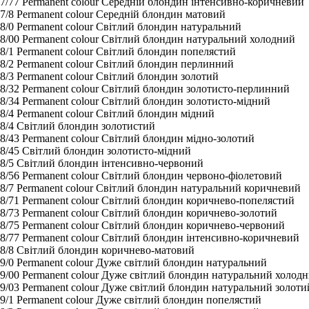
7/77 Permanent colour Середній блондин інтенсивно-коричневий
7/8 Permanent colour Середній блондин матовий
8/0 Permanent colour Світлий блондин натуральний
8/00 Permanent colour Світлий блондин натуральний холодний
8/1 Permanent colour Світлий блондин попелястий
8/2 Permanent colour Світлий блондин перлинний
8/3 Permanent colour Світлий блондин золотий
8/32 Permanent colour Світлий блондин золотисто-перлинний
8/34 Permanent colour Світлий блондин золотисто-мідний
8/4 Permanent colour Світлий блондин мідний
8/4 Світлий блондин золотистий
8/43 Permanent colour Світлий блондин мідно-золотий
8/45 Світлий блондин золотисто-мідний
8/5 Світлий блондин інтенсивно-червоний
8/56 Permanent colour Світлий блондин червоно-фіолетовий
8/7 Permanent colour Світлий блондин натуральний коричневий
8/71 Permanent colour Світлий блондин коричнево-попелястий
8/73 Permanent colour Світлий блондин коричнево-золотий
8/75 Permanent colour Світлий блондин коричнево-червоний
8/77 Permanent colour Світлий блондин інтенсивно-коричневий
8/8 Світлий блондин коричнево-матовий
9/0 Permanent colour Дуже світлий блондин натуральний
9/00 Permanent colour Дуже світлий блондин натуральний холод
9/03 Permanent colour Дуже світлий блондин натуральний золоти
9/1 Permanent colour Дуже світлий блондин попелястий