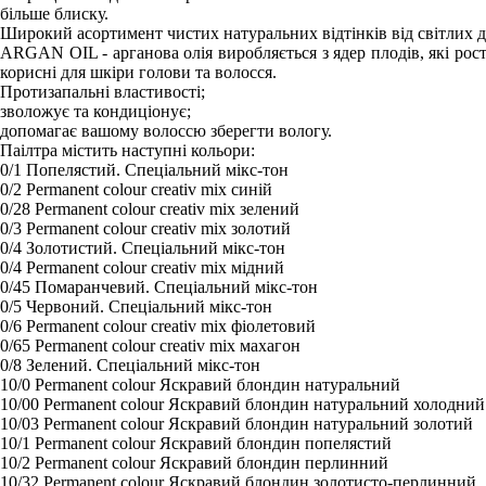
більше блиску.
Широкий асортимент чистих натуральних відтінків від світлих 
ARGAN OIL - арганова олія виробляється з ядер плодів, які рос
корисні для шкіри голови та волосся.
Протизапальні властивості;
зволожує та кондиціонує;
допомагає вашому волоссю зберегти вологу.
Паілтра містить наступні кольори:
0/1 Попелястий. Спеціальний мікс-тон
0/2 Permanent colour creativ mix синій
0/28 Permanent colour creativ mix зелений
0/3 Permanent colour creativ mix золотий
0/4 Золотистий. Спеціальний мікс-тон
0/4 Permanent colour creativ mix мідний
0/45 Помаранчевий. Спеціальний мікс-тон
0/5 Червоний. Спеціальний мікс-тон
0/6 Permanent colour creativ mix фіолетовий
0/65 Permanent colour creativ mix махагон
0/8 Зелений. Спеціальний мікс-тон
10/0 Permanent colour Яскравий блондин натуральний
10/00 Permanent colour Яскравий блондин натуральний холодний
10/03 Permanent colour Яскравий блондин натуральний золотий
10/1 Permanent colour Яскравий блондин попелястий
10/2 Permanent colour Яскравий блондин перлинний
10/32 Permanent colour Яскравий блондин золотисто-перлинний