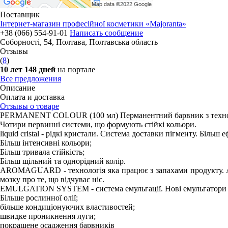
Поставщик
Інтернет-магазин професійної косметики «Majoranta»
+38 (066) 554-91-01
Написать сообщение
Соборності, 54
,
Полтава, Полтавська область
Отзывы
(
8
)
10 лет 148 дней
на портале
Все предложения
Описание
Оплата и доставка
Отзывы о товаре
PERMANENT COLOUR (100 мл) Перманентний барвник з технологіє
Чотири первинні системи, що формують стійкі кольори.
liquid cristal - рідкі кристали. Система доставки пігменту. Більш
Більш інтенсивні кольори;
Більш тривала стійкість;
Більш щільний та однорідний колір.
AROMAGUARD - технологія яка працює з запахами продукту. 
мозку про те, що відчуває ніс.
EMULGATION SYSTEM - система емульгації. Нові емульгатори т
Більше рослинної олії;
більше кондиціонуючих властивостей;
швидке проникнення луги;
покращене осадження барвників